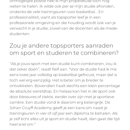
onmogelijke positie heb ik mijn propedeuse toch nog
weten te halen. Ik wilde ook per se mijn studie afronden,
ondanks de vele trainingsuren voor basketbal... En
professionaliteit, want als topsporter leef je in een
professionele omgeving en die houding wordt ook van je
verwacht in je studie, zowel van de docenten als de mede-
studenten.
Zou je andere topsporters aanraden
om sport en studeren te combineren?
“Als je jouw sport met een studie kunt combineren, zou ik
dat zeker doen”, raadt Ralf aan. “Voor de studie had ik me
eens twee jaar volledig op basketbal gefocust, maar dat is
toch wel erg eenzijdig. Het is beter om je breder te
ontwikkelen. Bovendien haalt slechts een klein percentage
de absolute wereldtop. En helaas kan het in de sport ook
door blessures of ziekte, eerder over zijn met je sportieve
carrière. Een studie vond ik daarom erg belangrijk. De
Johan Cruyff Academy geeft je een kans om naast je
trainingsuren in vier of vijf jaar een diploma te behalen. Als
je zelf écht alles uit je sport en studie haalt, dan gaat die tijd
heel snel om.”