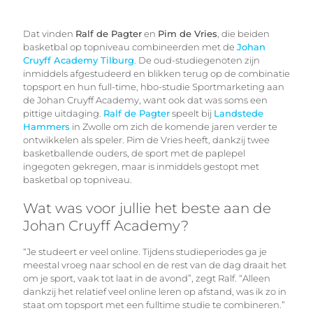
Dat vinden
Ralf de Pagter
en
Pim de Vries
, die beiden
basketbal op topniveau combineerden met de
Johan
Cruyff Academy Tilburg
. De oud-studiegenoten zijn
inmiddels afgestudeerd en blikken terug op de combinatie
topsport en hun full-time, hbo-studie Sportmarketing aan
de Johan Cruyff Academy, want ook dat was soms een
pittige uitdaging.
Ralf de Pagter
speelt bij
Landstede
Hammers
in Zwolle om zich de komende jaren verder te
ontwikkelen als speler. Pim de Vries heeft, dankzij twee
basketballende ouders, de sport met de paplepel
ingegoten gekregen, maar is inmiddels gestopt met
basketbal op topniveau.
Wat was voor jullie het beste aan de
Johan Cruyff Academy?
“Je studeert er veel online. Tijdens studieperiodes ga je
meestal vroeg naar school en de rest van de dag draait het
om je sport, vaak tot laat in de avond”, zegt Ralf. “Alleen
dankzij het relatief veel online leren op afstand, was ik zo in
staat om topsport met een fulltime studie te combineren.”