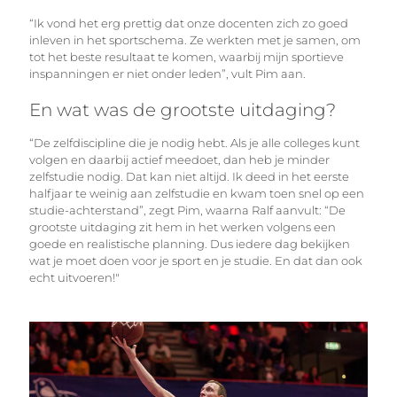
“Ik vond het erg prettig dat onze docenten zich zo goed
inleven in het sportschema. Ze werkten met je samen, om
tot het beste resultaat te komen, waarbij mijn sportieve
inspanningen er niet onder leden”, vult Pim aan.
En wat was de grootste uitdaging?
“De zelfdiscipline die je nodig hebt. Als je alle colleges kunt
volgen en daarbij actief meedoet, dan heb je minder
zelfstudie nodig. Dat kan niet altijd. Ik deed in het eerste
halfjaar te weinig aan zelfstudie en kwam toen snel op een
studie-achterstand”, zegt Pim, waarna Ralf aanvult: “De
grootste uitdaging zit hem in het werken volgens een
goede en realistische planning. Dus iedere dag bekijken
wat je moet doen voor je sport en je studie. En dat dan ook
echt uitvoeren!"