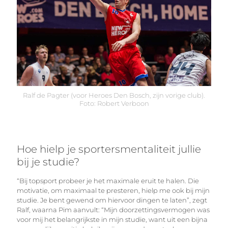
Ralf de Pagter (voor Heroes Den Bosch, zijn vorige club).
Foto: Robert Verboon
Hoe hielp je sportersmentaliteit jullie
bij je studie?
“Bij topsport probeer je het maximale eruit te halen. Die
motivatie, om maximaal te presteren, hielp me ook bij mijn
studie. Je bent gewend om hiervoor dingen te laten”, zegt
Ralf, waarna Pim aanvult: “Mijn doorzettingsvermogen was
voor mij het belangrijkste in mijn studie, want uit een bijna